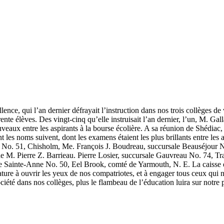
nce, qui l’an dernier défrayait l’instruction dans nos trois collèges d
rente élèves. Des vingt-cinq qu’elle instruisait l’an dernier, l’un, M. Ga
 nouveaux entre les aspirants à la bourse écolière. A sa réunion de Shédiac
nt les noms suivent, dont les examens étaient les plus brillants entre les 
se No. 51, Chisholm, Me. François J. Boudreau, succursale Beauséjour
 de M. Pierre Z. Barrieau. Pierre Losier, succursale Gauvreau No. 74, T
e Sainte-Anne No. 50, Eel Brook, comté de Yarmouth, N. E. La caisse 
ature à ouvrir les yeux de nos compatriotes, et à engager tous ceux qui ne
été dans nos collèges, plus le flambeau de l’éducation luira sur notre 