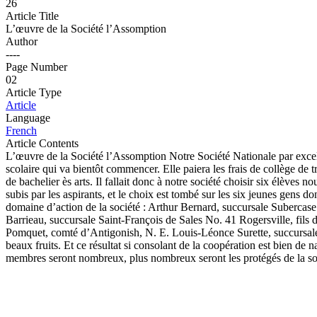
26
Article Title
L’œuvre de la Société l’Assomption
Author
----
Page Number
02
Article Type
Article
Language
French
Article Contents
L’œuvre de la Société l’Assomption Notre Société Nationale par excelle
scolaire qui va bientôt commencer. Elle paiera les frais de collège de t
de bachelier ès arts. Il fallait donc à notre société choisir six élèves
subis par les aspirants, et le choix est tombé sur les six jeunes gens do
domaine d’action de la société : Arthur Bernard, succursale Suberca
Barrieau, succursale Saint-François de Sales No. 41 Rogersville, fils
Pomquet, comté d’Antigonish, N. E. Louis-Léonce Surette, succursal
beaux fruits. Et ce résultat si consolant de la coopération est bien de n
membres seront nombreux, plus nombreux seront les protégés de la soci