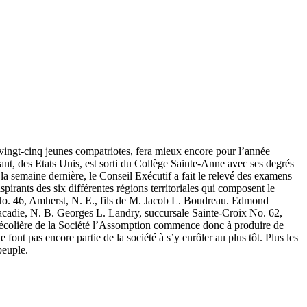
e vingt-cinq jeunes compatriotes, fera mieux encore pour l’année
llant, des Etats Unis, est sorti du Collège Sainte-Anne avec ses degrés
, la semaine dernière, le Conseil Exécutif a fait le relevé des examens
aspirants des six différentes régions territoriales qui composent le
 No. 46, Amherst, N. E., fils de M. Jacob L. Boudreau. Edmond
racadie, N. B. Georges L. Landry, succursale Sainte-Croix No. 62,
écolière de la Société l’Assomption commence donc à produire de
 font pas encore partie de la société à s’y enrôler au plus tôt. Plus les
peuple.