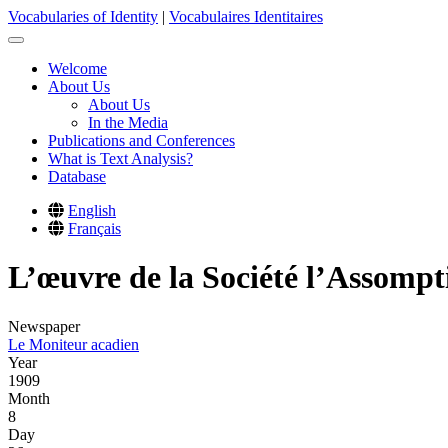
Skip
Vocabularies of Identity
|
Vocabulaires Identitaires
to
main
Welcome
content
About Us
Main
About Us
navigation
In the Media
Publications and Conferences
What is Text Analysis?
Database
English
Français
L’œuvre de la Société l’Assompt
Newspaper
Le Moniteur acadien
Year
1909
Month
8
Day