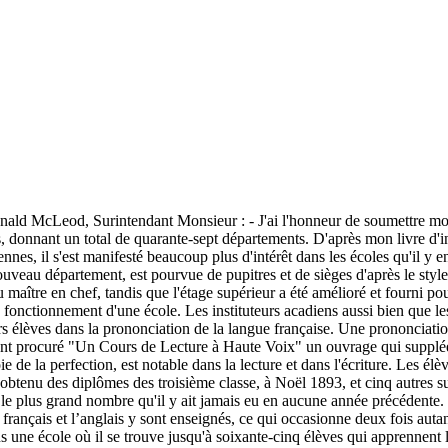
 Surintendant Monsieur : - J'ai l'honneur de soumettre mon deu
es, donnant un total de quarante-sept départements. D'après mon livre d'i
ennes, il s'est manifesté beaucoup plus d'intérêt dans les écoles qu'il y 
 nouveau département, est pourvue de pupitres et de sièges d'après le s
maître en chef, tandis que l'étage supérieur a été amélioré et fourni pou
 fonctionnement d'une école. Les instituteurs acadiens aussi bien que le
rs élèves dans la prononciation de la langue française. Une prononciation
e sont procuré "Un Cours de Lecture à Haute Voix" un ouvrage qui suppl
ie de la perfection, est notable dans la lecture et dans l'écriture. Les él
btenu des diplômes des troisième classe, à Noël 1893, et cinq autres s
le plus grand nombre qu'il y ait jamais eu en aucune année précédente.
e français et l’anglais y sont enseignés, ce qui occasionne deux fois auta
s une école où il se trouve jusqu'à soixante-cinq élèves qui apprennent 