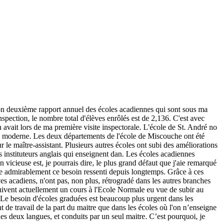
xième rapport annuel des écoles acadiennes qui sont sous ma
nspection, le nombre total d'élèves enrôlés est de 2,136. C'est avec
en avait lors de ma première visite inspectorale. L'école de St. André no
tyle moderne. Les deux départements de l'école de Miscouche ont été
r le maître-assistant. Plusieurs autres écoles ont subi des améliorations
s instituteurs anglais qui enseignent dan. Les écoles acadiennes
 vicieuse est, je pourrais dire, le plus grand défaut que j'aie remarqué
ée admirablement ce besoin ressenti depuis longtemps. Grâce à ces
èves acadiens, n'ont pas, non plus, rétrogradé dans les autres branches
uivent actuellement un cours à l'Ecole Normale eu vue de subir au
 Le besoin d'écoles graduées est beaucoup plus urgent dans les
nt de travail de la part du maitre que dans les écoles où l'on n’enseigne
les deux langues, et conduits par un seul maitre. C’est pourquoi, je