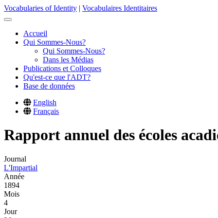
Skip
Vocabularies of Identity
|
Vocabulaires Identitaires
to
main
Accueil
content
Qui Sommes-Nous?
Main
Qui Sommes-Nous?
navigation
Dans les Médias
Publications et Colloques
Qu'est-ce que l'ADT?
Base de données
English
Français
Rapport annuel des écoles acad
Journal
L'Impartial
Année
1894
Mois
4
Jour