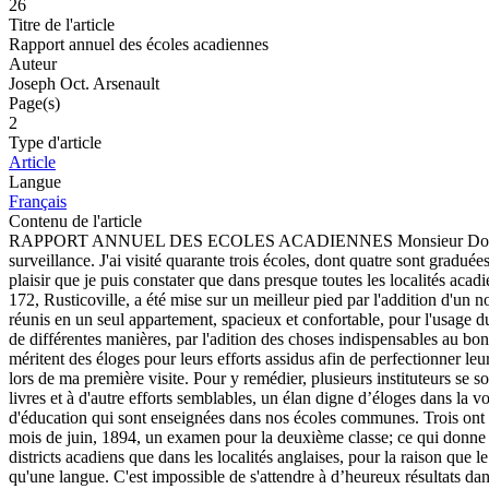
26
Titre de l'article
Rapport annuel des écoles acadiennes
Auteur
Joseph Oct. Arsenault
Page(s)
2
Type d'article
Article
Langue
Français
Contenu de l'article
RAPPORT ANNUEL DES ECOLES ACADIENNES Monsieur Donald McLeod,
surveillance. J'ai visité quarante trois écoles, dont quatre sont gradué
plaisir que je puis constater que dans presque toutes les localités acadi
172, Rusticoville, a été mise sur un meilleur pied par l'addition d'un
réunis en un seul appartement, spacieux et confortable, pour l'usage du 
de différentes manières, par l'adition des choses indispensables au bon
méritent des éloges pour leurs efforts assidus afin de perfectionner leu
lors de ma première visite. Pour y remédier, plusieurs instituteurs s
livres et à d'autre efforts semblables, un élan digne d’éloges dans la vo
d'éducation qui sont enseignées dans nos écoles communes. Trois ont o
mois de juin, 1894, un examen pour la deuxième classe; ce qui donne 
districts acadiens que dans les localités anglaises, pour la raison que l
qu'une langue. C'est impossible de s'attendre à d’heureux résultats dan